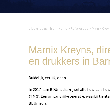
U bevindt zich hier:
Home
>
Referenties
>
Marnix Kreyn
Marnix Kreyns, dir
en drukkers in Bar
Duidelijk, eerlijk, open
In 2017 nam BDUmedia vrijwel alle huis-aan-hui
(TMG). Een omvangrijke operatie, waarbij tien
BDUmedia.