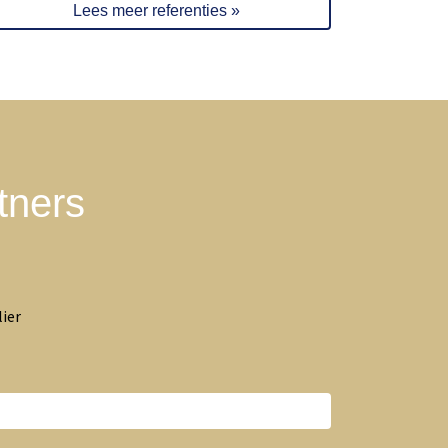
Lees meer referenties »
tners
ier