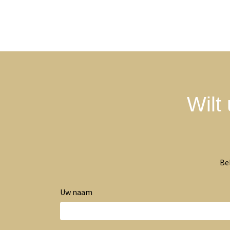
Wilt
Be
Uw naam