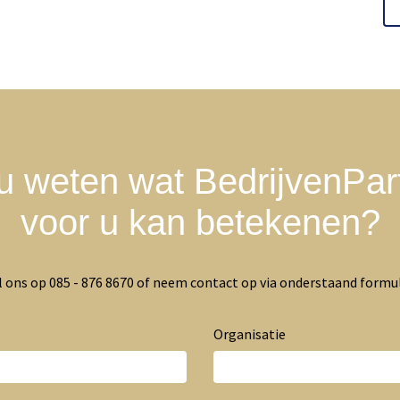
 u weten wat BedrijvenPar
voor u kan betekenen?
l ons op 085 - 876 8670 of neem contact op via onderstaand formul
Organisatie