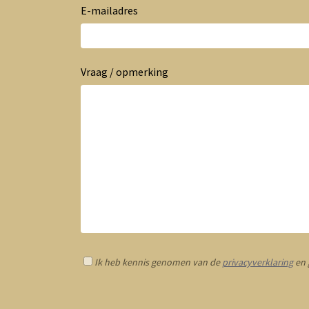
E-mailadres
Vraag / opmerking
Ik heb kennis genomen van de
privacyverklaring
en 