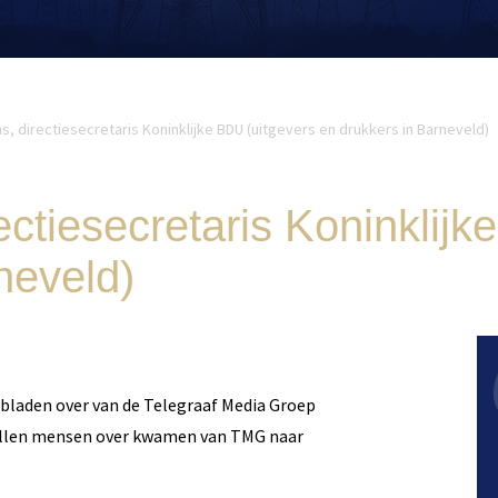
s, directiesecretaris Koninklijke BDU (uitgevers en drukkers in Barneveld)
ectiesecretaris Koninklijk
neveld)
sbladen over van de Telegraaf Media Groep
tallen mensen over kwamen van TMG naar