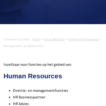
U bevindt zich hier:
Home
>
Onze diensten
>
Interim professionals
>
Management- en lijnfuncties
Inzetbaar voor functies op het gebied van:
Human Resources
Directie- en managementfuncties
HR Businesspartner
HR Advies