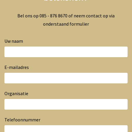
Bel ons op 085 - 876 8670 of neem contact op via
onderstaand formulier
Uw naam
E-mailadres
Organisatie
Telefoonnummer